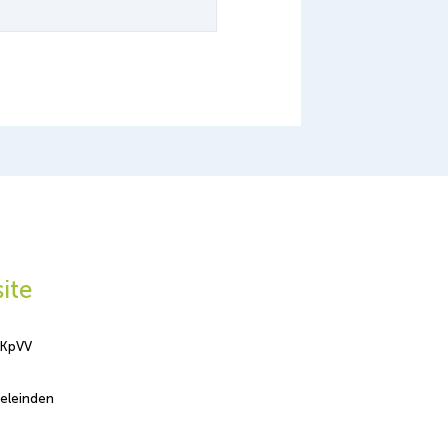
ite
-KpVV
eleinden